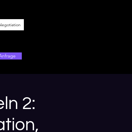
Negotiation
Anfrage
ln 2:
tion,