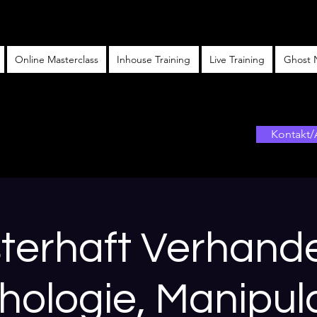
Online Masterclass
Inhouse Training
Live Training
Ghost 
Kontakt/
terhaft Verhande
hologie, Manipula