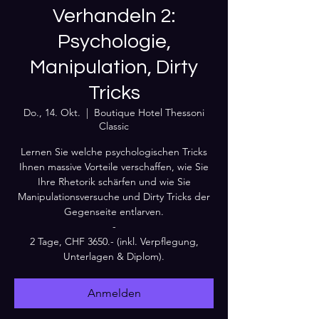
Verhandeln 2:
Psychologie,
Manipulation, Dirty
Tricks
Do., 14. Okt.
  |  
Boutique Hotel Thessoni
Classic
Lernen Sie welche psychologischen Tricks
Ihnen massive Vorteile verschaffen, wie Sie
Ihre Rhetorik schärfen und wie Sie
Manipulationsversuche und Dirty Tricks der
Gegenseite entlarven.
-
2 Tage, CHF 3650.- (inkl. Verpflegung,
Unterlagen & Diplom).
Anmelden