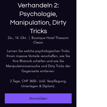
Verhandeln 2:
Psychologie,
Manipulation, Dirty
Tricks
Do., 14. Okt.
  |  
Boutique Hotel Thessoni
Classic
Lernen Sie welche psychologischen Tricks
Ihnen massive Vorteile verschaffen, wie Sie
Ihre Rhetorik schärfen und wie Sie
Manipulationsversuche und Dirty Tricks der
Gegenseite entlarven.
-
2 Tage, CHF 3650.- (inkl. Verpflegung,
Unterlagen & Diplom).
Anmelden