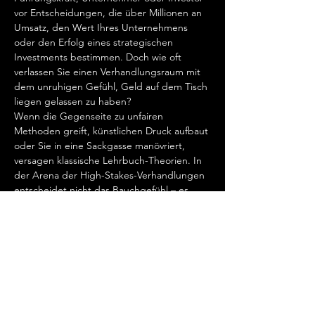
vor Entscheidungen, die über Millionen an 
Umsatz, den Wert Ihres Unternehmens 
oder den Erfolg eines strategischen 
Investments bestimmen. Doch wie oft 
verlassen Sie einen Verhandlungsraum mit 
dem unruhigen Gefühl, Geld auf dem Tisch 
liegen gelassen zu haben?
Wenn die Gegenseite zu unfairen 
Methoden greift, künstlichen Druck aufbaut 
oder Sie in eine Sackgasse manövriert, 
versagen klassische Lehrbuch-Theorien. In 
der Arena der High-Stakes-Verhandlungen 
entscheidet nicht das Bauchgefühl – es 
entscheidet die überlegene Taktik.
DIE PROGRAMM-
INHALTE: IHRE 
STRATEGISCHEN 