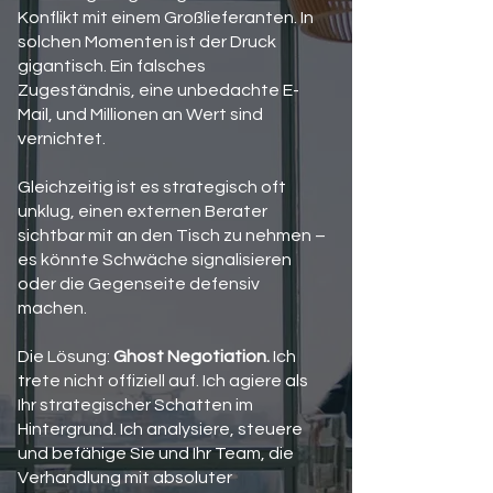
Konflikt mit einem Großlieferanten. In
solchen Momenten ist der Druck
gigantisch. Ein falsches
Zugeständnis, eine unbedachte E-
Mail, und Millionen an Wert sind
vernichtet.
Gleichzeitig ist es strategisch oft
unklug, einen externen Berater
sichtbar mit an den Tisch zu nehmen –
es könnte Schwäche signalisieren
oder die Gegenseite defensiv
machen.
Die Lösung:
Ghost Negotiation.
Ich
trete nicht offiziell auf. Ich agiere als
Ihr strategischer Schatten im
Hintergrund. Ich analysiere, steuere
und befähige Sie und Ihr Team, die
Verhandlung mit absoluter